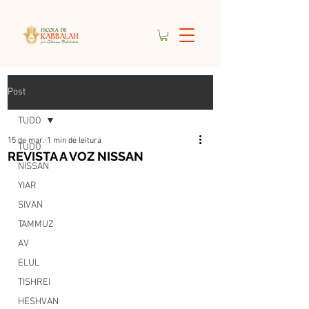
Post
TUDO
15 de mar.
1 min de leitura
TUDO
REVISTA A VOZ NISSAN
NISSAN
YIAR
SIVAN
TAMMUZ
AV
ELUL
TISHREI
HESHVAN