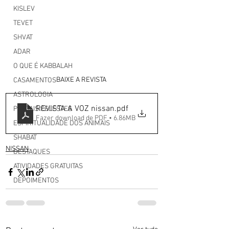
KISLEV
TEVET
SHVAT
ADAR
O QUE É KABBALAH
BAIXE A REVISTA 
CASAMENTOS
ASTROLOGIA
REVISTA A VOZ nissan
.pdf
PORTAIS CELESTES
Fazer download de PDF • 6.86MB
ESPIRITUALIDADE DOS ANIMAIS
SHABAT
NISSAN
DESTAQUES
ATIVIDADES GRATUITAS
DEPOIMENTOS