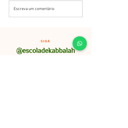
Novo Ciclo -
Escreva um comentário
Astrologia
SIGA
@escoladekabbalah
Você pode nos acompanhar em
outros canais:
Inscreva-se
E receba novidades e
promomções em primeira mão!
Nome