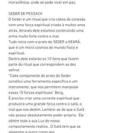
maravilhosa, onde se pode viver em paz.
SEDER DE PESSACH 
O Seder é um ritual que cria cabos de conexão 
com uma força espiritual criada à muitos anos 
atrás. Através dele estamos construindo uma 
arma muito forte contra o mal. 
Tudo inicia com o prato do SEDER a KEARÁ, 
que é um micro cosmos do mundo físico e 
espiritual. 
Dentro dele estarão os 10 itens que fazem 
parte do ritual que correspondem as dez 
sefirot. 
“Cada componente do prato do Seder 
constitui uma ferramenta específica e um 
instrumento, que nos permitem manipular 
essas 10 forças espirituais” Berg. 
É preciso criar uma corrente espiritual que 
produzirá uma grande força contra o satã, o 
mal que nos detém. Lembre-se de que o Satã 
não possui absolutamente poder próprio.  Ele 
obtém toda a sua Luz do nosso 
comportamento reativo.  O Satã tem que se 
alimentar e nutrir como nós.  