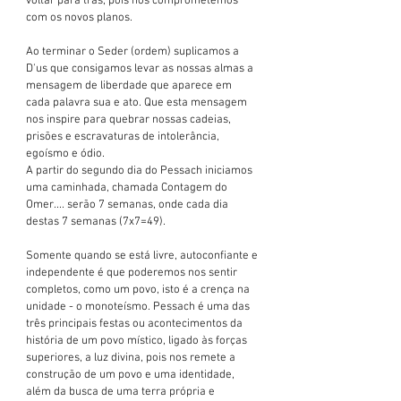
voltar para trás, pois nos comprometemos 
com os novos planos. 
Ao terminar o Seder (ordem) suplicamos a 
D'us que consigamos levar as nossas almas a 
mensagem de liberdade que aparece em 
cada palavra sua e ato. Que esta mensagem 
nos inspire para quebrar nossas cadeias, 
prisões e escravaturas de intolerância, 
egoísmo e ódio.
A partir do segundo dia do Pessach iniciamos 
uma caminhada, chamada Contagem do 
Omer.... serão 7 semanas, onde cada dia 
destas 7 semanas (7x7=49).
Somente quando se está livre, autoconfiante e 
independente é que poderemos nos sentir 
completos, como um povo, isto é a crença na 
unidade - o monoteísmo. Pessach é uma das 
três principais festas ou acontecimentos da 
história de um povo místico, ligado às forças 
superiores, a luz divina, pois nos remete a 
construção de um povo e uma identidade, 
além da busca de uma terra própria e 