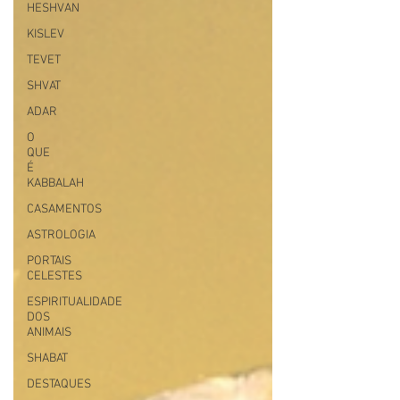
HESHVAN
KISLEV
TEVET
SHVAT
ADAR
O
QUE
É
KABBALAH
CASAMENTOS
ASTROLOGIA
PORTAIS
CELESTES
ESPIRITUALIDADE
DOS
ANIMAIS
SHABAT
DESTAQUES