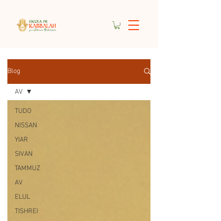
Blog
AV
TUDO
NISSAN
YIAR
SIVAN
TAMMUZ
AV
ELUL
TISHREI