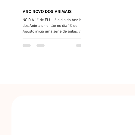
ANO NOVO DOS ANIMAIS
NO DIA 1° de ELUL é o dia do Ano Novo
dos Animais - então no dia 10 de
Agosto inicia uma série de aulas, via
audio, texto e video sobre Kabbalah e
os Animais. Entra no Telegram e
acompanha: LINK
https://t.me/+qnrrqKSN5AM1Nzkx