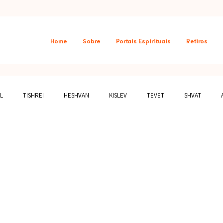
Home
Sobre
Portais Espirituais
Retiros
L
TISHREI
HESHVAN
KISLEV
TEVET
SHVAT
AIS
SHABAT
DESTAQUES
ATIVIDADES GRATUITAS
DEPOI