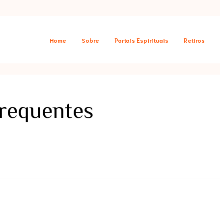
Home
Sobre
Portais Espirituais
Retiros
requentes
iana Finkelstein, via Zoom, ao vivo. Todas as aulas ficam gravadas e são m