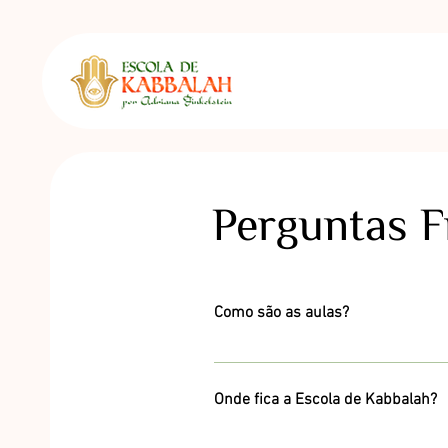
Perguntas F
Como são as aulas?
As aulas são ministradas pela Profº Adr
cronograma do curso.
Onde fica a Escola de Kabbalah?