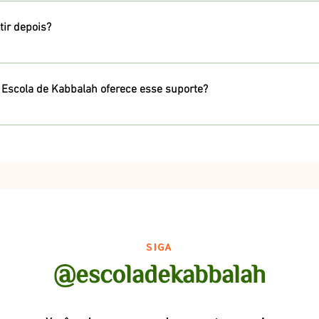
 tivemos espaço físico em Porto Alegre / RS.
tir depois?
preferencia estando ao vivo com a turma para tirar dúvidas e compartilhar
ocê pode assistir a aula gravada. Todas as aulas ficam gravadas e são dispon
 Escola de Kabbalah oferece esse suporte?
tendimentos, que possui as categorias Tarô, Orientações e Mapa astral. Se t
ocê no momento, entre em contato através do WhatsApp que iremos lhe auxil
SIGA
@escoladekabbalah