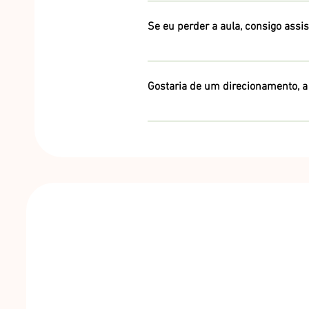
Hoje somos uma escola digital, porém já
Se eu perder a aula, consigo assis
É importante acompanhar as aulas, de 
real. Porém, quando não for possível, v
Gostaria de um direcionamento, a
assistidas ou revisadas.
A Escola de Kabbalah tem o serviço de a
atendimentos é o mais adequado para v