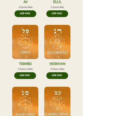
AV
ELUL
O Quinto Mês
O Sexto Mês
VEJA MAIS
VEJA MAIS
TISHREI
HESHVAN
O Sétimo Mês
O Oitavo Mês
VEJA MAIS
VEJA MAIS