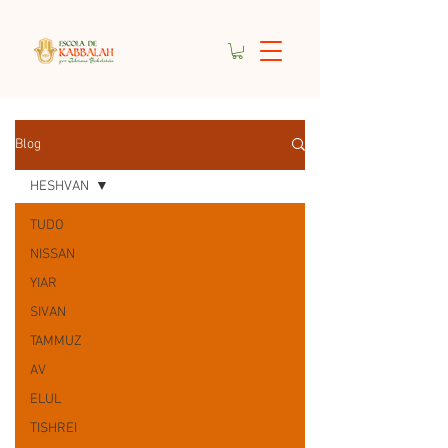
Blog
HESHVAN
TUDO
NISSAN
YIAR
SIVAN
TAMMUZ
AV
ELUL
TISHREI