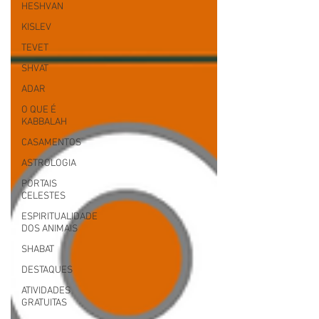
HESHVAN
KISLEV
TEVET
SHVAT
ADAR
O QUE É
KABBALAH
CASAMENTOS
ASTROLOGIA
PORTAIS
CELESTES
ESPIRITUALIDADE
DOS ANIMAIS
SHABAT
DESTAQUES
ATIVIDADES
GRATUITAS