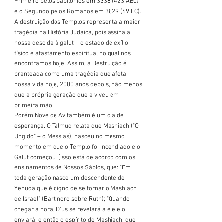
Primeiro pelos babilônios em 3338 (423 AEC) 
e o Segundo pelos Romanos em 3829 (69 EC).
A destruição dos Templos representa a maior 
tragédia na História Judaica, pois assinala 
nossa descida à galut – o estado de exílio 
físico e afastamento espiritual no qual nos 
encontramos hoje. Assim, a Destruição é 
pranteada como uma tragédia que afeta 
nossa vida hoje, 2000 anos depois, não menos 
que a própria geração que a viveu em 
primeira mão.
Porém Nove de Av também é um dia de 
esperança. O Talmud relata que Mashiach ("O 
Ungido" – o Messias), nasceu no mesmo 
momento em que o Templo foi incendiado e o 
Galut começou. [Isso está de acordo com os 
ensinamentos de Nossos Sábios, que: "Em 
toda geração nasce um descendente de 
Yehuda que é digno de se tornar o Mashiach 
de Israel" (Bartinoro sobre Ruth); "Quando 
chegar a hora, D'us se revelará a ele e o 
enviará, e então o espírito de Mashiach, que 