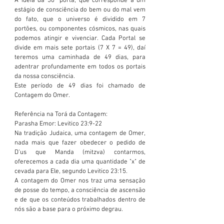
A ideia da 50º porta, que corresponde a um 
estágio de consciência do bem ou do mal vem 
do fato, que o universo é dividido em 7 
portões, ou componentes cósmicos, nas quais 
podemos atingir e vivenciar. Cada Portal se 
divide em mais sete portais (7 X 7 = 49), daí 
teremos uma caminhada de 49 dias, para 
adentrar profundamente em todos os portais 
da nossa consciência.
Este período de 49 dias foi chamado de 
Contagem do Omer.
Referência na Torá da Contagem:
Parasha Emor: Levitico 23:9-22 
Na tradição Judaica, uma contagem de Omer, 
nada mais que fazer obedecer o pedido de 
D'us que Manda (mitzva) contarmos, 
oferecemos a cada dia uma quantidade "x" de 
cevada para Ele, segundo Levitico 23:15.
A contagem do Omer nos traz uma sensação 
de posse do tempo, a consciência de ascensão 
e de que os conteúdos trabalhados dentro de 
nós são a base para o próximo degrau.