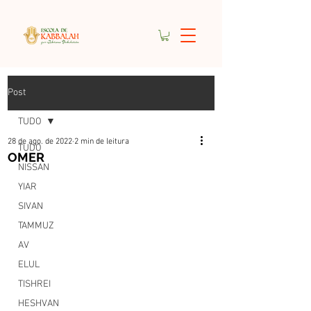
Post
TUDO
28 de ago. de 2022
2 min de leitura
TUDO
OMER
NISSAN
YIAR
SIVAN
TAMMUZ
AV
ELUL
TISHREI
HESHVAN