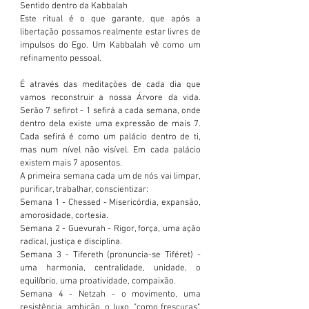
Sentido dentro da Kabbalah
Este ritual é o que garante, que após a 
libertação possamos realmente estar livres de 
impulsos do Ego. Um Kabbalah vê como um 
refinamento pessoal.
É através das meditações de cada dia que 
vamos reconstruir a nossa Árvore da vida. 
Serão 7 sefirot - 1 sefirá a cada semana, onde 
dentro dela existe uma expressão de mais 7. 
Cada sefirá é como um palácio dentro de ti, 
mas num nível não visível. Em cada palácio 
existem mais 7 aposentos.
A primeira semana cada um de nós vai limpar, 
purificar, trabalhar, conscientizar:
Semana 1 - Chessed - Misericórdia, expansão, 
amorosidade, cortesia.
Semana 2 - Guevurah - Rigor, força, uma ação 
radical, justiça e disciplina.
Semana 3 - Tifereth (pronuncia-se Tiféret) - 
uma harmonia, centralidade, unidade, o 
equilíbrio, uma proatividade, compaixão.
Semana 4 - Netzah - o movimento, uma 
resistência, ambição, o luxo, "como frescuras". 