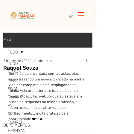
Post
TUDO
2 de nov. de 2021
1 min de leitura
TUDO
Raquel Souza
NISSAN
Gente estou encantada com as aulas, elas 
estão trazendo um novo significado na minha 
YIAR
vida por completo e está respingando na 
SIVAN
minha vida profissional, e isso está sendo 
maravilhoso... Incrível, porque eu estava em 
TAMMUZ
busca de respostas na minha profissão, e 
AV
estou acessando-as através desse 
conhecimento... muita gratidão pela 
ELUL
oportunidade ❤️✨🔥
TISHREI
DEPOIMENTOS
HESHVAN