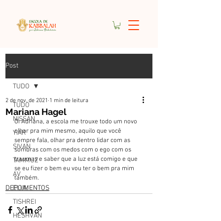
Post
TUDO
2 de nov. de 2021
1 min de leitura
TUDO
Mariana Hagel
NISSAN
Oi Adriana, a escola me trouxe todo um novo 
olhar pra mim mesmo, aquilo que você 
YIAR
sempre fala, olhar pra dentro lidar com as 
SIVAN
sombras com os medos com o ego com os 
traumas e saber que a luz está comigo e que 
TAMMUZ
se eu fizer o bem eu vou ter o bem pra mim 
AV
também.
DEPOIMENTOS
ELUL
TISHREI
HESHVAN