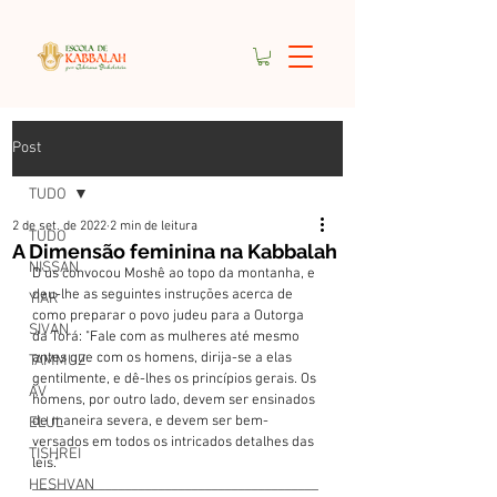
Post
TUDO
2 de set. de 2022
2 min de leitura
TUDO
A Dimensão feminina na Kabbalah
NISSAN
D'us convocou Moshê ao topo da montanha, e 
deu-lhe as seguintes instruções acerca de 
YIAR
como preparar o povo judeu para a Outorga 
SIVAN
da Torá: "Fale com as mulheres até mesmo 
antes que com os homens, dirija-se a elas 
TAMMUZ
gentilmente, e dê-lhes os princípios gerais. Os 
AV
homens, por outro lado, devem ser ensinados 
de maneira severa, e devem ser bem-
ELUL
versados em todos os intricados detalhes das 
TISHREI
leis."
HESHVAN
___________________________________________