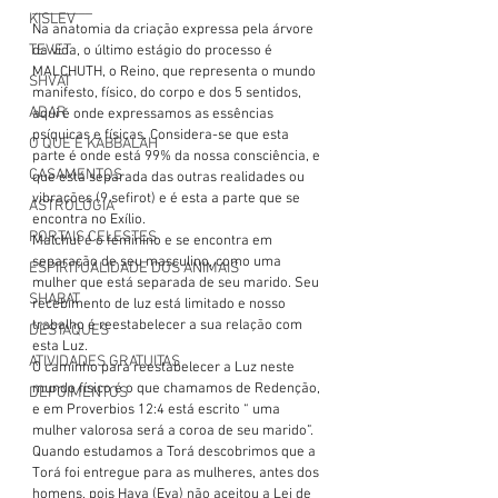
_________
KISLEV
Na anatomia da criação expressa pela árvore 
TEVET
da vida, o último estágio do processo é 
MALCHUTH, o Reino, que representa o mundo 
SHVAT
manifesto, físico, do corpo e dos 5 sentidos, 
ADAR
aqui é onde expressamos as essências 
psíquicas e físicas. Considera-se que esta 
O QUE É KABBALAH
parte é onde está 99% da nossa consciência, e 
CASAMENTOS
que está separada das outras realidades ou 
vibrações (9 sefirot) e é esta a parte que se 
ASTROLOGIA
encontra no Exílio.
PORTAIS CELESTES
Malchut é o feminino e se encontra em 
separação de seu masculino, como uma 
ESPIRITUALIDADE DOS ANIMAIS
mulher que está separada de seu marido. Seu 
SHABAT
recebimento de luz está limitado e nosso 
trabalho é reestabelecer a sua relação com 
DESTAQUES
esta Luz.
ATIVIDADES GRATUITAS
O caminho para reestabelecer a Luz neste 
mundo físico é o que chamamos de Redenção, 
DEPOIMENTOS
e em Proverbios 12:4 está escrito “ uma 
mulher valorosa será a coroa de seu marido”. 
Quando estudamos a Torá descobrimos que a 
Torá foi entregue para as mulheres, antes dos 
homens, pois Hava (Eva) não aceitou a Lei de 