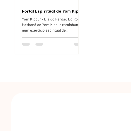
Portal Espiritual de Yom Kippur
Yom Kippur - Dia do Perdão Do Rosh
Hashaná ao Yom Kippur caminhamos
num exercício espiritual de
transformação de nossa natureza,
como?...