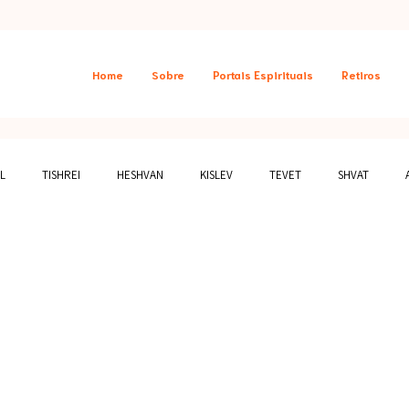
Home
Sobre
Portais Espirituais
Retiros
L
TISHREI
HESHVAN
KISLEV
TEVET
SHVAT
AIS
SHABAT
DESTAQUES
ATIVIDADES GRATUITAS
DEPOI