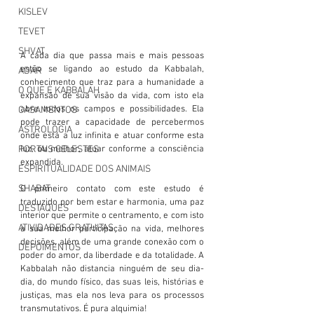
KISLEV
TEVET
SHVAT
A cada dia que passa mais e mais pessoas 
estão se ligando ao estudo da Kabbalah, 
ADAR
conhecimento que traz para a humanidade a 
O QUE É KABBALAH
expansão de sua visão da vida, com isto ela 
abre todos os campos e possibilidades. Ela 
CASAMENTOS
pode trazer a capacidade de percebermos 
ASTROLOGIA
onde está a luz infinita e atuar conforme esta 
PORTAIS CELESTES
luz, ou melhor, atuar conforme a consciência 
expandida. 
ESPIRITUALIDADE DOS ANIMAIS
SHABAT
O primeiro contato com este estudo é 
traduzido por bem estar e harmonia, uma paz 
DESTAQUES
interior que permite o centramento, e com isto 
ATIVIDADES GRATUITAS
a sua melhor participação na vida, melhores 
decisões, além de uma grande conexão com o 
DEPOIMENTOS
poder do amor, da liberdade e da totalidade. A 
Kabbalah não distancia ninguém de seu dia-
dia, do mundo físico, das suas leis, histórias e 
justiças, mas ela nos leva para os processos 
transmutativos. É pura alquimia!  