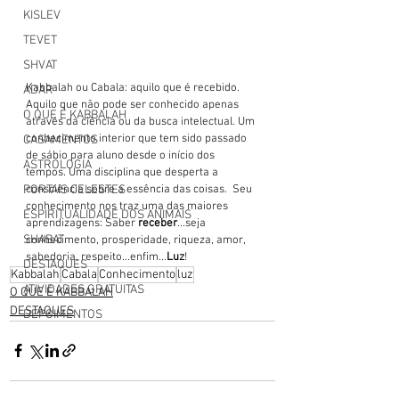
KISLEV
TEVET
SHVAT
Kabbalah ou Cabala: aquilo que é recebido. 
ADAR
Aquilo que não pode ser conhecido apenas 
O QUE É KABBALAH
através da ciência ou da busca intelectual. Um 
conhecimento interior que tem sido passado 
CASAMENTOS
de sábio para aluno desde o início dos 
ASTROLOGIA
tempos. Uma disciplina que desperta a 
PORTAIS CELESTES
consciência sobre a essência das coisas.  Seu 
conhecimento nos traz uma das maiores 
ESPIRITUALIDADE DOS ANIMAIS
aprendizagens: Saber 
receber
...seja 
SHABAT
conhecimento, prosperidade, riqueza, amor, 
sabedoria, respeito...enfim...
Luz
! 
DESTAQUES
Kabbalah
Cabala
Conhecimento
luz
ATIVIDADES GRATUITAS
O QUE É KABBALAH
DESTAQUES
DEPOIMENTOS