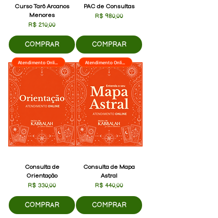
Curso Tarô Arcanos
PAC de Consultas
Menores
Preço
R$ 980,00
Preço
R$ 210,00
COMPRAR
COMPRAR
Atendimento Online
Atendimento Online
Consulta de
Consulta de Mapa
Orientação
Astral
Preço
Preço
R$ 330,00
R$ 440,00
COMPRAR
COMPRAR