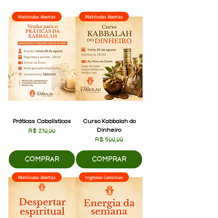
Matriculas Abertas
Matrículas Abertas
Práticas Cabalísticas
Curso Kabbalah do
Dinheiro
Preço
R$ 210,00
Preço
R$ 500,00
COMPRAR
COMPRAR
Matrículas Abertas
Ingresso Continuo