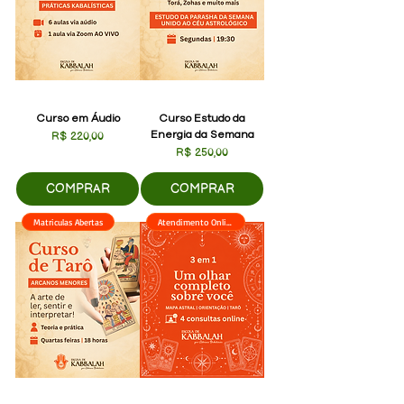
Curso em Áudio
Curso Estudo da
Energia da Semana
Preço
R$ 220,00
Preço
R$ 250,00
COMPRAR
COMPRAR
Matriculas Abertas
Atendimento Online