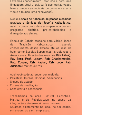
Levamos conhecimento, profundo e com uma
linguagem atual e prática (o que muitas vezes
leva a mudanças radicais de como encarar a
vida e o mundo, uma renovação).
Nossa
Escola de Kabbalah se propõe a ensinar
práticas e técnicas da filosofia Kabbalistica
,
assim como cumprida e acompanhada por um
programa didático, pré-estabelecido e
divulgado aos alunos.
Escola de Cabala trabalha com várias linhas
da Tradição Kabbalistica, trazendo
conhecimento desde Abraão até os dias de
hoje, como Escolas Espanholas, Israelenses e
Americanas. Através dos mestres
Rav Ashlag,
Rav Berg, Prof. Laitam, Rab. Chachamovitz,
Rab. Cooper, Rab. Kaplan, Rab. Lobo, Rab.
Addison
e muitos outros.
Aqui você pode aprender por meio de:
Palestras, Cursos, Oficinas, Seminários.
Grupos de estudo;
Cursos de meditação;
Consultoria e assessoria.
Trabalhamos na área Cultural, Filosófica,
Mística e de Religiosidade, na busca da
integração e desenvolvimento humano.
Atuamos diretamente no local, na sociedade,
em encontros e em empresas.