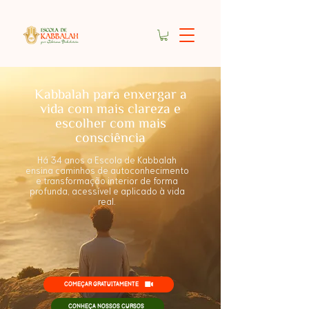
Kabbalah para enxergar a
vida com mais
clareza
e
escolher com mais
consciência
Há 34 anos a Escola de Kabbalah
ensina caminhos de autoconhecimento
e transformação interior de forma
profunda, acessível e aplicado à vida
real.
COMEÇAR GRATUITAMENTE
CONHEÇA NOSSOS CURSOS