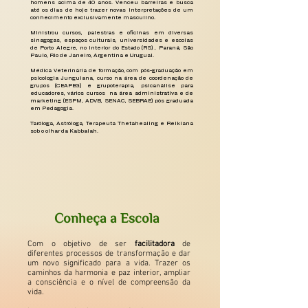
homens acima de 40 anos. Venceu barreiras e busca
até os dias de hoje trazer novas interpretações de um
conhecimento exclusivamente masculino.
Ministrou cursos, palestras e oficinas em diversas
sinagogas, espaços culturais, universidades e escolas
de Porto Alegre, no interior do Estado (RS) , Paraná, São
Paulo, Rio de Janeiro, Argentina e Uruguai.
Médica Veterinária de formação, com pós-graduação em
psicologia Junguiana, curso na área de coordenação de
grupos (CEAPEG) e grupoterapia, psicanálise para
educadores, vários cursos na área administrativa e de
marketing (ESPM, ADVB, SENAC, SEBRAE) pós graduada
em Pedagogia.
Taróloga, Astróloga, Terapeuta Thetahealing e Reikiana
sob o olhar da Kabbalah. ​
Conheça a Escola
Com o objetivo de ser
facilitadora
de
diferentes processos de transformação e dar
um novo significado para a vida. Trazer os
caminhos da harmonia e paz interior, ampliar
a consciência e o nível de compreensão da
vida.