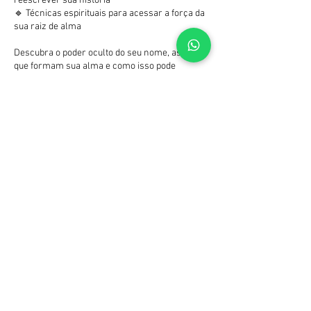
reescrever sua história
🔹 Técnicas espirituais para acessar a força da
sua raiz de alma
Descubra o poder oculto do seu nome, as letras
que formam sua alma e como isso pode
transformar o seu destino.
Na tradição cabalística, cada letra hebraica é
um código espiritual que carrega uma
frequência única de Luz.
O seu nome não é apenas uma forma de
identificação: ele revela quem você é em
essência, sua raiz espiritual e o propósito da
sua alma.
Aula via Zoom ao vivo, as aulas ficam gravadas
para você assistir depois.
As vagas são limitadas para garantir atenção
personalizada a cada participante. Inscreva-se
hoje e dê o primeiro passo rumo à
transformação que você merece.