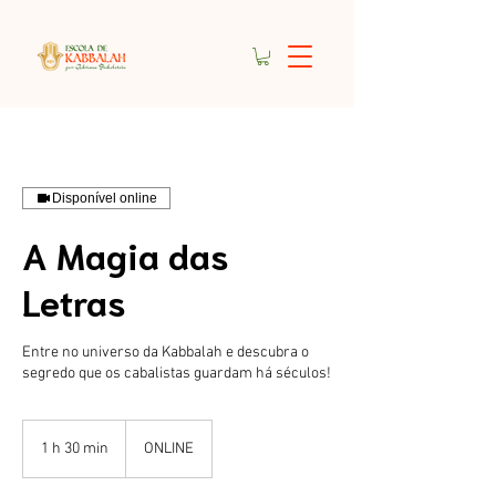
Disponível online
A Magia das
Letras
Entre no universo da Kabbalah e descubra o
segredo que os cabalistas guardam há séculos!
1 h 30 min
1
ONLINE
3
0