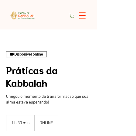
Disponível online
Práticas da
Kabbalah
Chegou o momento da transformação que sua
1 h 30 min
1
ONLINE
3
0