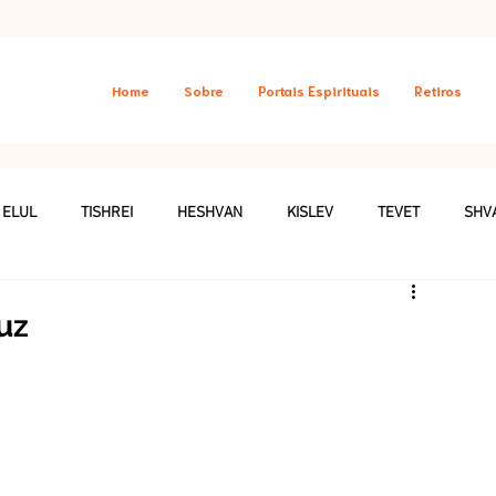
Home
Sobre
Portais Espirituais
Retiros
ELUL
TISHREI
HESHVAN
KISLEV
TEVET
SHV
GIA
PORTAIS CELESTES
ESPIRITUALIDADE DOS ANIMAIS
uz
IMENTOS