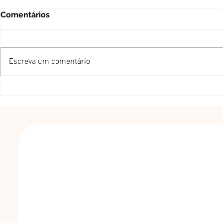
Comentários
Escreva um comentário
Três Seman
AS ENERGIAS DO 4º MÊS
TAMMUZ (CÂNCER)