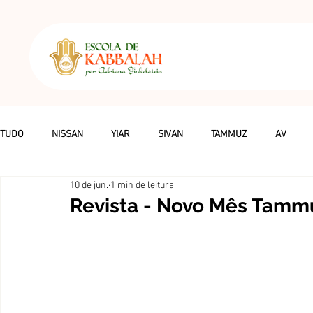
TUDO
NISSAN
YIAR
SIVAN
TAMMUZ
AV
10 de jun.
1 min de leitura
ADAR
O QUE É KABBALAH
CASAMENTOS
ASTROLO
Revista - Novo Mês Tamm
SHABAT
DESTAQUES
ATIVIDADES GRATUITAS
DEPO