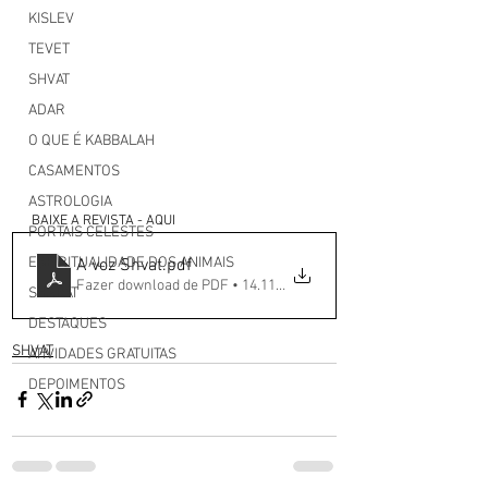
KISLEV
TEVET
SHVAT
ADAR
O QUE É KABBALAH
CASAMENTOS
ASTROLOGIA
BAIXE A REVISTA - AQUI 
PORTAIS CELESTES
ESPIRITUALIDADE DOS ANIMAIS
A voz Shvat
.pdf
Fazer download de PDF • 14.11MB
SHABAT
DESTAQUES
SHVAT
ATIVIDADES GRATUITAS
DEPOIMENTOS