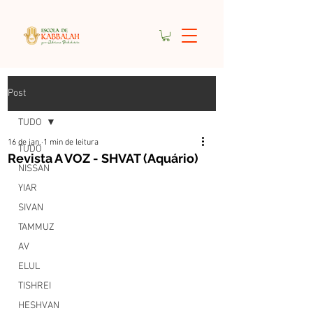
Post
TUDO
16 de jan.
1 min de leitura
TUDO
Revista A VOZ - SHVAT (Aquário)
NISSAN
YIAR
SIVAN
TAMMUZ
AV
ELUL
TISHREI
HESHVAN