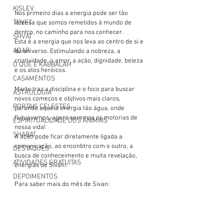
KISLEV
Nos primeiro dias a energia pode ser tão 
TEVET
intensa que somos remetidos à mundo de 
dentro, no caminho para nos conhecer.
SHVAT
Esta é a energia que nos leva ao centro de si e 
ADAR
do universo. Estimulando a nobreza, a 
criatividade, o amor, a ação, dignidade, beleza 
O QUE É KABBALAH
e os atos heróicos.
CASAMENTOS
Marte traz a disciplina e o foco para buscar 
ASTROLOGIA
novos começos e objtivos mais claros, 
PORTAIS CELESTES
parando aquela energia tão água, onde 
flutuavamos, agora seremos os motorias de 
ESPIRITUALIDADE DOS ANIMAIS
nossa vida!
SHABAT
A ação pode ficar diretamente ligada a 
comunicação, ao enconbtro com o outro, a 
DESTAQUES
busca de conheceimento e muita revelação, 
ATIVIDADES GRATUITAS
energias de Sivan!.
DEPOIMENTOS
Para saber mais do mês de Sivan:  