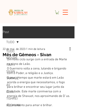
Post
TUDO
22 de mai. de 2023
1 min de leitura
TUDO
Mês de Gêmeos - Sivan
NISSAN
Um novo ciclo surge com a entrada de Marte 
no signo de Leão.
YIAR
O Guerreiro volta a cena, lutando e brigando 
SIVAN
com o Poder, a religião e a Justiça.
O pouco tempo que marte estará em Leão 
TAMMUZ
acorda a energia que necessitamos, o fogo  
AV
para brilhar e encontrar seu lugar junto da 
Divindade. Este marte conmversa com a 
ELUL
energia de Shavuot, nos aproximando de D´us.
TISHREI
HESHVAN
É o momento para amar e brilhar.