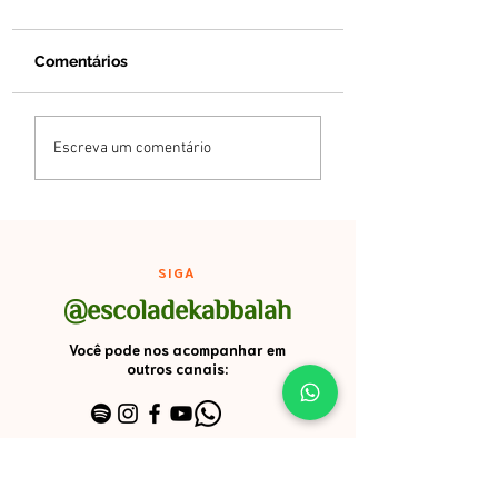
Comentários
Mês de AV
Revista - Novo 
Escreva um comentário
Tammuz
SIGA
@escoladekabbalah
Você pode nos acompanhar em
outros canais:
Inscreva-se