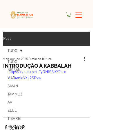
Post
TUDO
9 de out. de 2025
0 min de leitura
TUDO
INTRODUÇÃO À KABBALAH
NISSAN
https://youtu.be/-TyQNfSSIXY?si=-
YIAR
zLC4mkfxXk2SPvw
SIVAN
TAMMUZ
AV
ELUL
TISHREI
HESHVAN